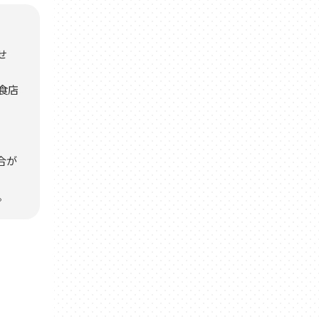
せ
食店
合が
。