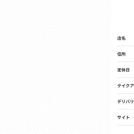
店名
住所
定休日
テイクア
デリバリ
サイト