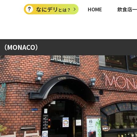
なにデリ
HOME
飲食店一
とは？
（MONACO）